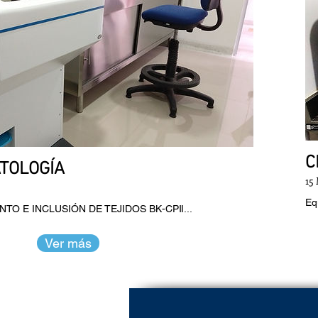
C
ATOLOGÍA
15
Eq
NTO E INCLUSIÓN DE TEJIDOS BK-CPⅡ...
Ver más